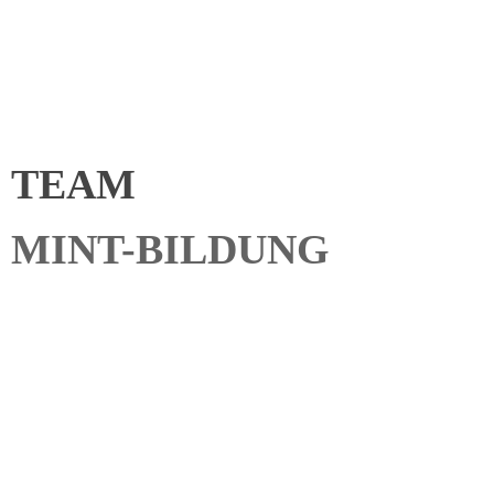
Hochschulen und außerschulischen Lernorten
Berufe und Studiengänge in naturwissenschaftlich-
technischen Zukunftsfeldern praxisnah erleben
TEAM
MINT-BILDUNG
Sprechen Sie uns gerne
an, wenn Sie mehr über
die MINT-Bildung im