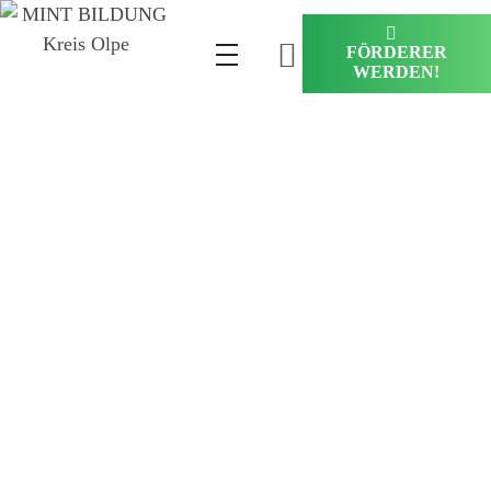
FÖRDERER
WERDEN!
Über uns
Warum MINT-Bildung?
weil Entdecken und Forschen Spaß macht
weil MINT unser gesamtes Leben prägt
damit Kinder und Jugendliche die Welt verstehen